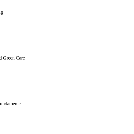
ng
nd Green Care
Fundamente