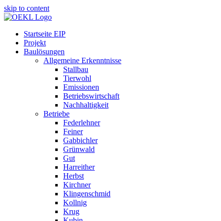
skip to content
Startseite EIP
Projekt
Baulösungen
Allgemeine Erkenntnisse
Stallbau
Tierwohl
Emissionen
Betriebswirtschaft
Nachhaltigkeit
Betriebe
Federlehner
Feiner
Gabbichler
Grünwald
Gut
Harreither
Herbst
Kirchner
Klingenschmid
Kollnig
Krug
Kubin