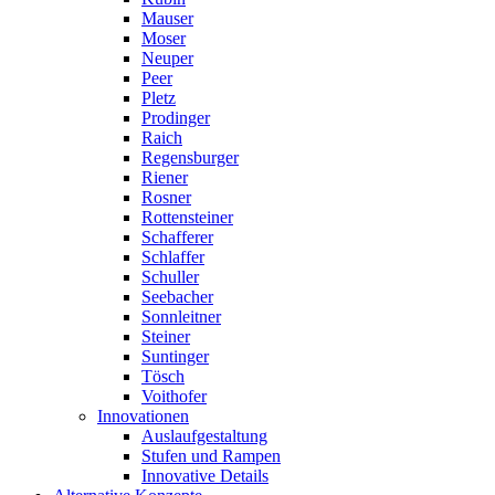
Mauser
Moser
Neuper
Peer
Pletz
Prodinger
Raich
Regensburger
Riener
Rosner
Rottensteiner
Schafferer
Schlaffer
Schuller
Seebacher
Sonnleitner
Steiner
Suntinger
Tösch
Voithofer
Innovationen
Auslaufgestaltung
Stufen und Rampen
Innovative Details