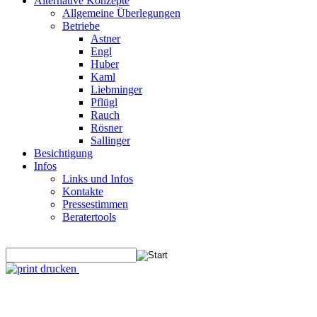
Alternative Konzepte
Allgemeine Überlegungen
Betriebe
Astner
Engl
Huber
Kaml
Liebminger
Pflügl
Rauch
Rösner
Sallinger
Besichtigung
Infos
Links und Infos
Kontakte
Pressestimmen
Beratertools
drucken