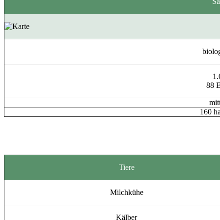
Sa
biolo
1.
88 E
mit
160 h
Tiere
Milchkühe
Kälber