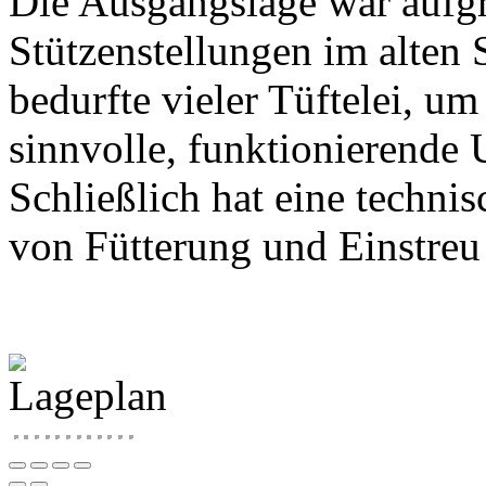
Die Ausgangslage war aufgr
Stützenstellungen im alten S
bedurfte vieler Tüftelei, u
sinnvolle, funktionierende
Schließlich hat eine techni
von Fütterung und Einstreu 
Tretmiststall
einfaches
Tretmistfläche
Laufhof
Laufhof
Heuabwurf
Futtertisch
quer
Fressgang
Heckschieber
Rundbogenhalle
Düngerstätte
Gebäude
als
und
auf
angeordnete
und
am
Tieflauf
mit
Verbindung
Tretmist
den
Liegeboxen
Liegeboxen
Traktor
Jungvieh