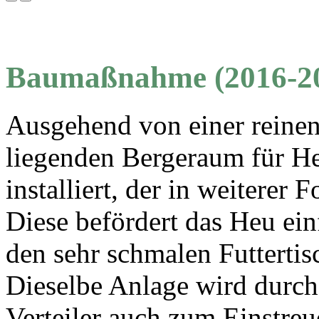
Tretmist
zum
Futtertisch
Bestand
Baumaßnahme (2016-2
Ausgehend von einer reine
liegenden Bergeraum für He
installiert, der in weiterer
Diese befördert das Heu ei
den sehr schmalen Futtertisc
Dieselbe Anlage wird durch
Verteiler auch zum Einstreu