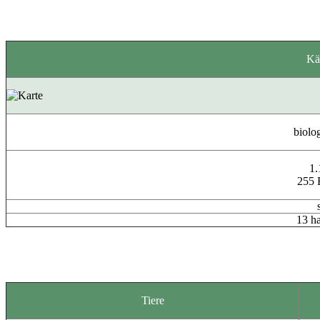
Kä
biolo
1.
255 
13 h
Tiere