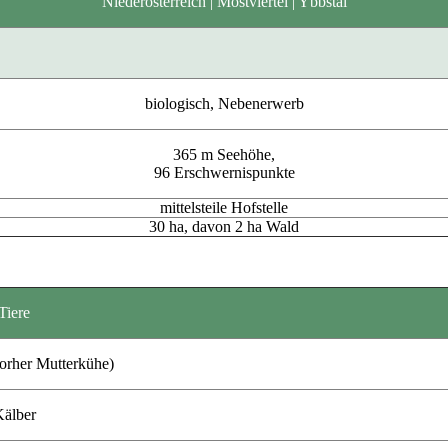
Niederösterreich | Mostviertel | Ybbstal
biologisch, Nebenerwerb
365 m Seehöhe,
96 Erschwernispunkte
mittelsteile Hofstelle
30 ha, davon 2 ha Wald
Tiere
orher Mutterkühe)
älber