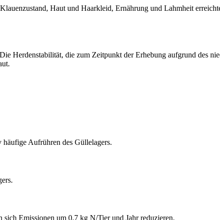
lauenzustand, Haut und Haarkleid, Ernährung und Lahmheit erreichte d
 Die Herdenstabilität, die zum Zeitpunkt der Erhebung aufgrund des n
ut.
iv häufige Aufrühren des Güllelagers.
ers.
 sich Emissionen um 0,7 kg N/Tier und Jahr reduzieren.