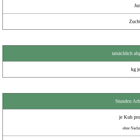
Ju
Zucht
tatsächlich ab
kg j
Stunden Arbe
je Kuh pro
ohne Nachz