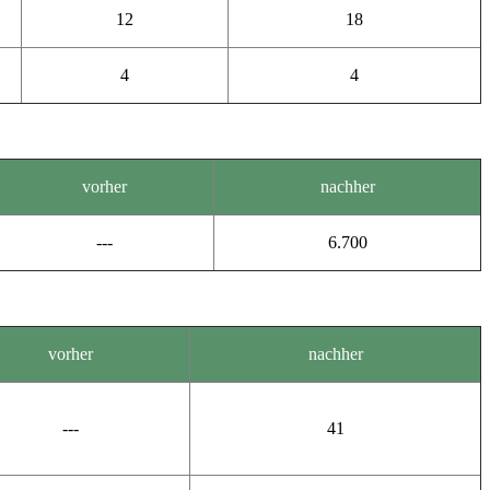
12
18
4
4
vorher
nachher
---
6.700
vorher
nachher
---
41