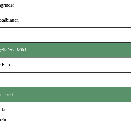
ngrinder
kalbinnen
gelieferte Milch
e Kuh
itszeit
 Jahr
ucht