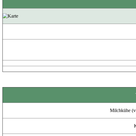
Milchkühe (v
K