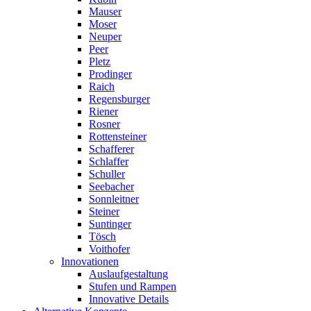
Mauser
Moser
Neuper
Peer
Pletz
Prodinger
Raich
Regensburger
Riener
Rosner
Rottensteiner
Schafferer
Schlaffer
Schuller
Seebacher
Sonnleitner
Steiner
Suntinger
Tösch
Voithofer
Innovationen
Auslaufgestaltung
Stufen und Rampen
Innovative Details