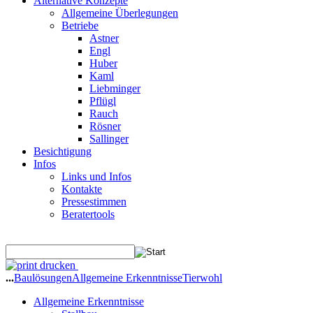
Alternative Konzepte
Allgemeine Überlegungen
Betriebe
Astner
Engl
Huber
Kaml
Liebminger
Pflügl
Rauch
Rösner
Sallinger
Besichtigung
Infos
Links und Infos
Kontakte
Pressestimmen
Beratertools
drucken
...
Baulösungen
Allgemeine Erkenntnisse
Tierwohl
Allgemeine Erkenntnisse