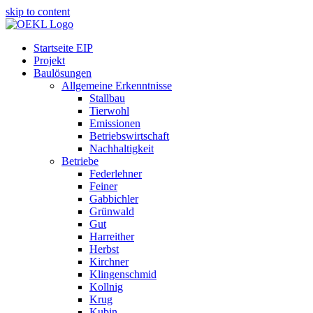
skip to content
Startseite EIP
Projekt
Baulösungen
Allgemeine Erkenntnisse
Stallbau
Tierwohl
Emissionen
Betriebswirtschaft
Nachhaltigkeit
Betriebe
Federlehner
Feiner
Gabbichler
Grünwald
Gut
Harreither
Herbst
Kirchner
Klingenschmid
Kollnig
Krug
Kubin