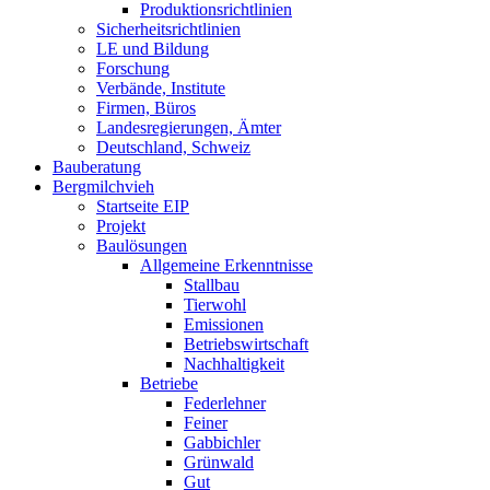
Produktionsrichtlinien
Sicherheitsrichtlinien
LE und Bildung
Forschung
Verbände, Institute
Firmen, Büros
Landesregierungen, Ämter
Deutschland, Schweiz
Bauberatung
Bergmilchvieh
Startseite EIP
Projekt
Baulösungen
Allgemeine Erkenntnisse
Stallbau
Tierwohl
Emissionen
Betriebswirtschaft
Nachhaltigkeit
Betriebe
Federlehner
Feiner
Gabbichler
Grünwald
Gut