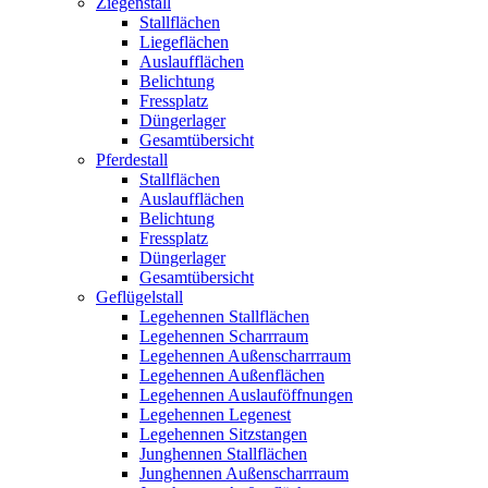
Ziegenstall
Stallflächen
Liegeflächen
Auslaufflächen
Belichtung
Fressplatz
Düngerlager
Gesamtübersicht
Pferdestall
Stallflächen
Auslaufflächen
Belichtung
Fressplatz
Düngerlager
Gesamtübersicht
Geflügelstall
Legehennen Stallflächen
Legehennen Scharrraum
Legehennen Außenscharrraum
Legehennen Außenflächen
Legehennen Auslauföffnungen
Legehennen Legenest
Legehennen Sitzstangen
Junghennen Stallflächen
Junghennen Außenscharrraum