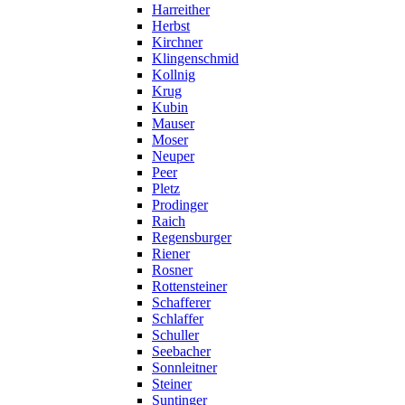
Harreither
Herbst
Kirchner
Klingenschmid
Kollnig
Krug
Kubin
Mauser
Moser
Neuper
Peer
Pletz
Prodinger
Raich
Regensburger
Riener
Rosner
Rottensteiner
Schafferer
Schlaffer
Schuller
Seebacher
Sonnleitner
Steiner
Suntinger