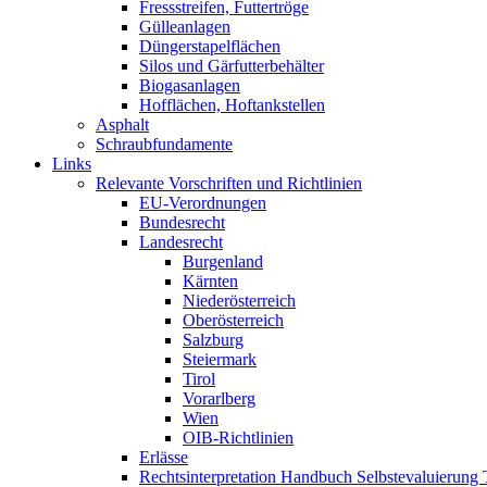
Fressstreifen, Futtertröge
Gülleanlagen
Düngerstapelflächen
Silos und Gärfutterbehälter
Biogasanlagen
Hofflächen, Hoftankstellen
Asphalt
Schraubfundamente
Links
Relevante Vorschriften und Richtlinien
EU-Verordnungen
Bundesrecht
Landesrecht
Burgenland
Kärnten
Niederösterreich
Oberösterreich
Salzburg
Steiermark
Tirol
Vorarlberg
Wien
OIB-Richtlinien
Erlässe
Rechtsinterpretation Handbuch Selbstevaluierung 