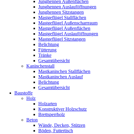
Junghennen Außenflächen
Junghennen Auslauföffnungen
Junghennen Sitzstangen
Mastgeflügel Stallflächen
Mastgeflügel Außenscharrraum
Mastgeflügel Außenflächen
Mastgeflügel Auslauföffnungen
Mastgeflügel Sitzstangen
Belichtung
Fütterung
Tränke
Gesamtübersicht
Kaninchenstall
Mastkaninchen Stallflächen
Mastkaninchen Auslauf
Belichtung
Gesamtübersicht
Baustoffe
Holz
Holzarten
Konstruktiver Holzschutz
Brettsperrholz
Beton
Wände, Decken, Stützen
Böden, Futtertisch